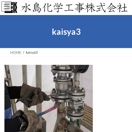
コ
ナ
ン
ビ
テ
ゲ
ン
ー
ツ
シ
kaisya3
へ
ョ
ス
ン
キ
に
ッ
移
HOME
kaisya3
プ
動